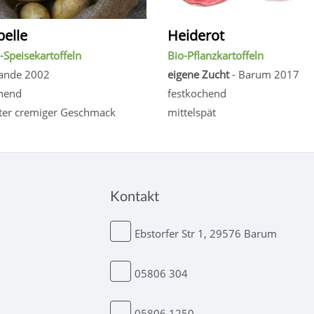
elle
Heiderot
-Speisekartoffeln
Bio-Pflanzkartoffeln
lande 2002
eigene Zucht
- Barum 2017
hend
festkochend
ter cremiger Geschmack
mittelspät
Kontakt
Ebstorfer Str 1, 29576 Barum
05806 304
05806 1250