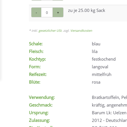
zu je 25.00 kg Sack
-
+
* inkl.
gesetzlicher USt.
zzgl.
Versandkosten
Schale:
blau
Fleisch:
lila
Kochtyp:
festkochend
Form:
langoval
Reifezeit:
mittelfrüh
Blüte:
rosa
Verwendung:
Bratkartoffeln, Pel
Geschmack:
kräftig, angeneh
Ursprung:
Barum Lk: Uelzen 
Zulassung:
2012 - Deutschla