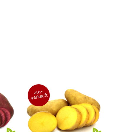
aus-
verkauft