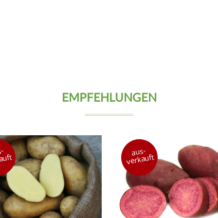
EMPFEHLUNGEN
-
aus-
auft
verkauft