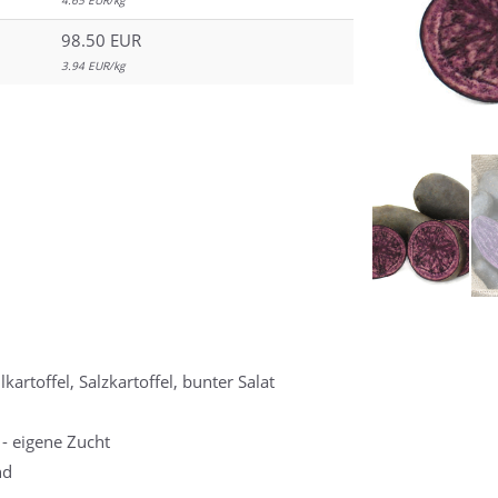
4.65 EUR/kg
98.50 EUR
3.94 EUR/kg
lkartoffel, Salzkartoffel, bunter Salat
m
- eigene Zucht
nd