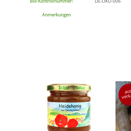
Bio-Kontrollnummer:
DE-ÖKO-006
Anmerkungen
aus
verk