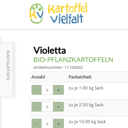
Violetta
NAVIGATION
BIO-PFLANZKARTOFFELN
Artikelnummer: 11160002
Anzahl
Packeinheit
zu je 1.00 kg Sack
-
+
zu je 2.50 kg Sack
-
+
zu je 10.00 kg Sack
-
+