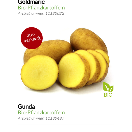
Goldmarie
Bio-Pflanzkartoffeln
Artikelnummer: 11130022
Deutschland 2013
aus-
festkochend
verkauft
früh
*
DETAILS
ab 2.94 €
* inkl.
gesetzlicher USt.
zzgl.
Versandkosten
Gunda
Bio-Pflanzkartoffeln
Artikelnummer: 11130487