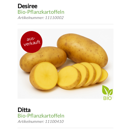
Desiree
Bio-Pflanzkartoffeln
Artikelnummer: 11110002
Niederlande 1962
aus-
vorwiegend festkochend
verkauft
mittelfrüh
*
DETAILS
ab 3.28 €
* inkl.
gesetzlicher USt.
zzgl.
Versandkosten
Ditta
Bio-Pflanzkartoffeln
Artikelnummer: 11100410