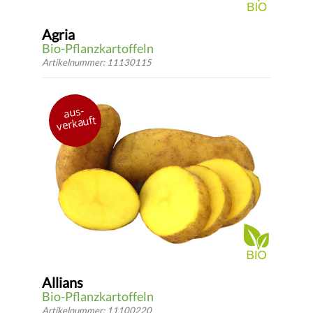
Agria
Bio-Pflanzkartoffeln
Artikelnummer: 11130115
Deutschland 1985
aus-
vorwiegend festkochend
verkauft
mittelfrüh bis mittelspät
*
DETAILS
ab 2.94 €
* inkl.
gesetzlicher USt.
zzgl.
Versandkosten
Allians
Bio-Pflanzkartoffeln
Artikelnummer: 11100220