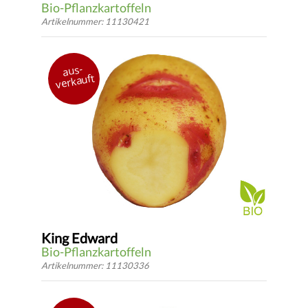
Bio-Pflanzkartoffeln
Artikelnummer: 11130421
Deutschland 2019
aus-
festkochend
verkauft
mittelfrüh
*
DETAILS
ab 2.94 €
* inkl.
gesetzlicher USt.
zzgl.
Versandkosten
King Edward
Bio-Pflanzkartoffeln
Artikelnummer: 11130336
England 1902