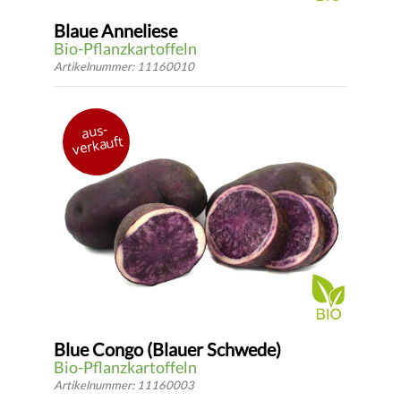
Blaue Anneliese
Bio-Pflanzkartoffeln
Artikelnummer: 11160010
aus eigener Zucht - Barum 2018
aus-
festkochend
verkauft
sehr spät
*
DETAILS
ab 3.94 €
* inkl.
gesetzlicher USt.
zzgl.
Versandkosten
Blue Congo (Blauer Schwede)
Bio-Pflanzkartoffeln
Artikelnummer: 11160003