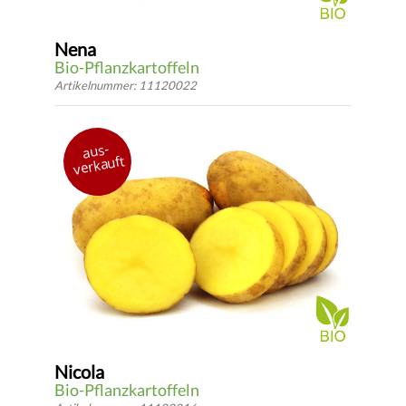
Nena
Bio-Pflanzkartoffeln
Artikelnummer: 11120022
Deutschland 2022
aus-
mehligkochend
verkauft
mittelfrüh
*
DETAILS
ab 2.94 €
* inkl.
gesetzlicher USt.
zzgl.
Versandkosten
Nicola
Bio-Pflanzkartoffeln