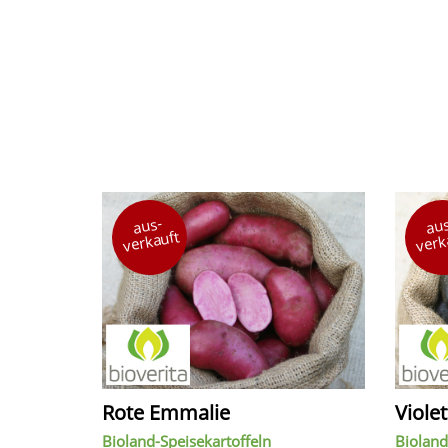
aus-
aus
verkauft
verk
Rote Emmalie
Violet
Bioland-Speisekartoffeln
Bioland