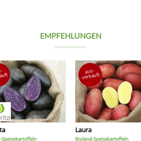
EMPFEHLUNGEN
-
aus-
auft
verkauft
ta
Laura
-Speisekartoffeln
Bioland-Speisekartoffeln