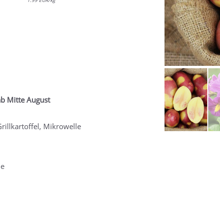
1.99 EUR/kg
ab Mitte August
illkartoffel, Mikrowelle
de