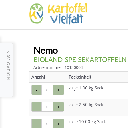
Nemo
NAVIGATION
BIOLAND-SPEISEKARTOFFELN
Artikelnummer: 10130004
Anzahl
Packeinheit
zu je 1.00 kg Sack
-
+
zu je 2.50 kg Sack
-
+
zu je 10.00 kg Sack
-
+