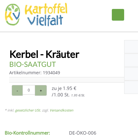
Kerbel - Kräuter
BIO-SAATGUT
Artikelnummer: 1934049
zu je
1.95 €
-
+
/1.00 St.
1.95 €/St.
* inkl.
gesetzlicher USt.
zzgl.
Versandkosten
Bio-Kontrollnummer:
DE-ÖKO-006