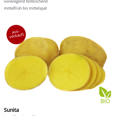
vorwiegend festkochend
mittelfrüh bis mittelspät
aus-
verkauft
Sunita