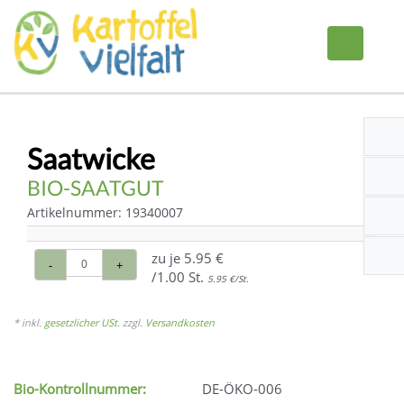
Saatwicke
BIO-SAATGUT
Artikelnummer: 19340007
zu je
5.95 €
-
+
/1.00 St.
5.95 €/St.
* inkl.
gesetzlicher USt.
zzgl.
Versandkosten
Bio-Kontrollnummer:
DE-ÖKO-006