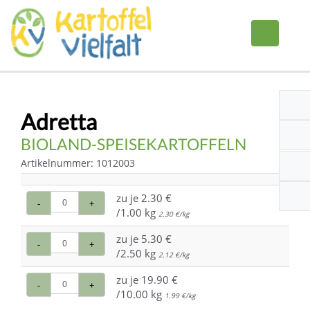
Adretta
BIOLAND-SPEISEKARTOFFELN
Artikelnummer: 1012003
zu je
2.30 €
-
+
/1.00 kg
2.30 €/kg
zu je
5.30 €
-
+
/2.50 kg
2.12 €/kg
zu je
19.90 €
-
+
/10.00 kg
1.99 €/kg