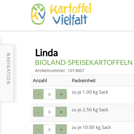
Linda
NAVIGATION
BIOLAND-SPEISEKARTOFFELN
Artikelnummer: 1013007
Anzahl
Packeinheit
zu je 1.00 kg Sack
-
+
zu je 2.50 kg Sack
-
+
zu je 10.00 kg Sack
-
+