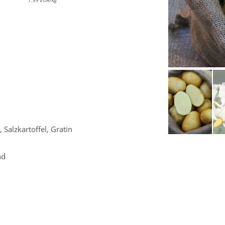
1.99 EUR/kg
t, Salzkartoffel, Gratin
nd