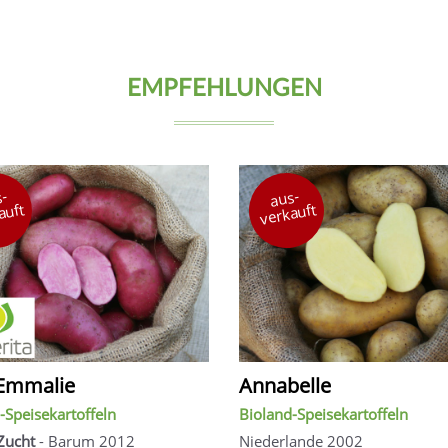
EMPFEHLUNGEN
-
aus-
auft
verkauft
Emmalie
Annabelle
-Speisekartoffeln
Bioland-Speisekartoffeln
Zucht
- Barum 2012
Niederlande 2002