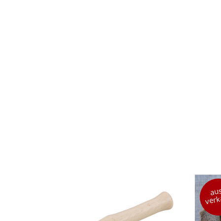
aus
verk