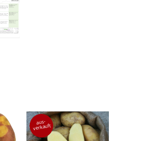
aus-
verkauft