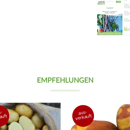
EMPFEHLUNGEN
-
aus-
auft
verkauft