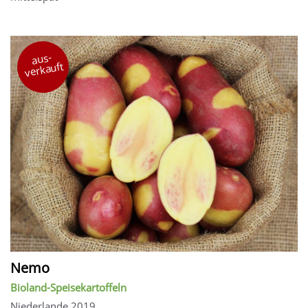
aus-
verkauft
Nemo
Bioland-Speisekartoffeln
Niederlande 2019