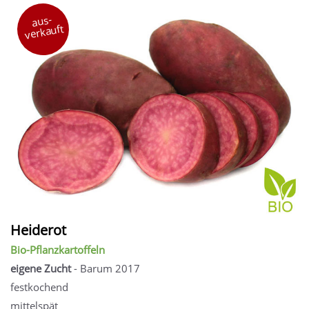
aus-
verkauft
Heiderot
Bio-Pflanzkartoffeln
eigene Zucht
- Barum 2017
festkochend
mittelspät