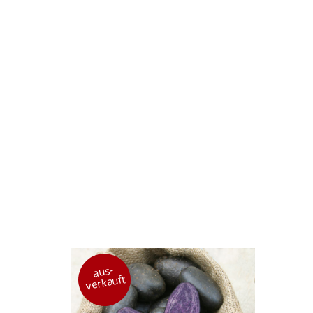
aus-
verkauft