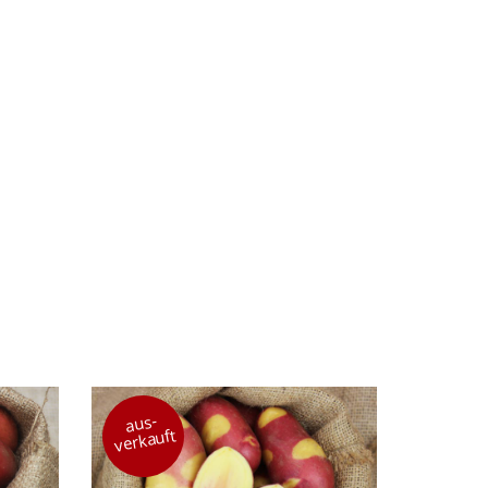
aus-
verkauft