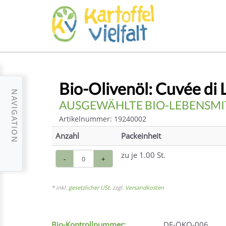
Bio-Olivenöl: Cuvée di 
NAVIGATION
AUSGEWÄHLTE BIO-LEBENSMI
Artikelnummer: 19240002
Anzahl
Packeinheit
zu je 1.00 St.
-
+
* inkl.
gesetzlicher USt.
zzgl.
Versandkosten
Bio-Kontrollnummer:
DE-ÖKO-006