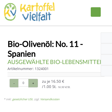
Bio-Olivenöl: No. 11 -
Spanien
AUSGEWÄHLTE BIO-LEBENSMITTEL
Artikelnummer: 1324001
zu je
16.50 €
-
+
/1.00 St.
16.50 €/St.
* inkl.
gesetzlicher USt.
zzgl.
Versandkosten